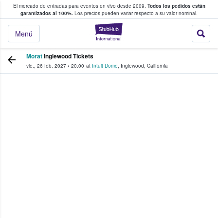
El mercado de entradas para eventos en vivo desde 2009.
Todos los pedidos están
 y venta de entradas entre fans
garantizados al 100%.
Los precios pueden variar respecto a su valor nominal.
StubHub: compra y
Menú
Morat
Inglewood Tickets
vie., 26 feb. 2027
•
20:00
at
Intuit Dome
,
Inglewood
,
California