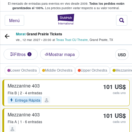
El mercado de entradas para eventos en vivo desde 2009.
Todos los pedidos están
 y venta de entradas entre fans
garantizados al 100%.
Los precios pueden variar respecto a su valor nominal.
StubHub: compra y
Menú
Morat
Grand Prairie Tickets
vie., 12 mar. 2027
•
20:00
at
Texas Trust CU Theatre
,
Grand Prairie
,
TX
Filtros
Mostrar mapa
USD
1
Lower Orchestra
Middle Orchestra
Upper Orchestra
Mezzanin
Mezzanine 403
101 US$
Fila
B
2 - 4 entradas
cada uno
Entrega Rápida
Mezzanine 403
101 US$
Fila
A
1 - 6 entradas
cada uno