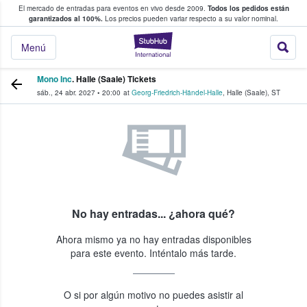
El mercado de entradas para eventos en vivo desde 2009.
Todos los pedidos están
 y venta de entradas entre fans
garantizados al 100%.
Los precios pueden variar respecto a su valor nominal.
StubHub: compra y
Menú
Mono Inc
. Halle (Saale) Tickets
sáb., 24 abr. 2027
•
20:00
at
Georg-Friedrich-Händel-Halle
,
Halle (Saale)
,
ST
No hay entradas... ¿ahora qué?
Ahora mismo ya no hay entradas disponibles
para este evento. Inténtalo más tarde.
O si por algún motivo no puedes asistir al