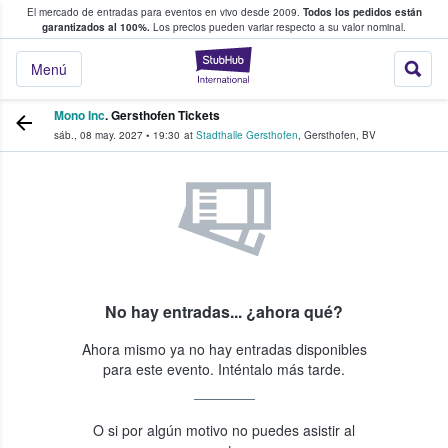
El mercado de entradas para eventos en vivo desde 2009.
Todos los pedidos están
 y venta de entradas entre fans
garantizados al 100%.
Los precios pueden variar respecto a su valor nominal.
StubHub: compra y
Menú
Mono Inc
. Gersthofen Tickets
sáb., 08 may. 2027
•
19:30
at
Stadthalle Gersthofen
,
Gersthofen
,
BV
No hay entradas... ¿ahora qué?
Ahora mismo ya no hay entradas disponibles
para este evento. Inténtalo más tarde.
O si por algún motivo no puedes asistir al