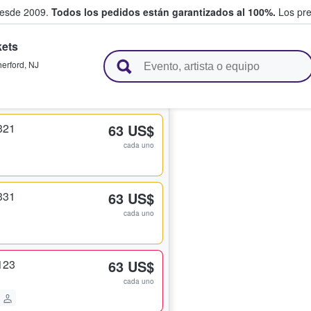
desde 2009.
Todos los pedidos están garantizados al 100%.
Los pre
kets
adas entre fans
herford
,
NJ
321
63 US$
cada uno
331
63 US$
cada uno
123
63 US$
cada uno