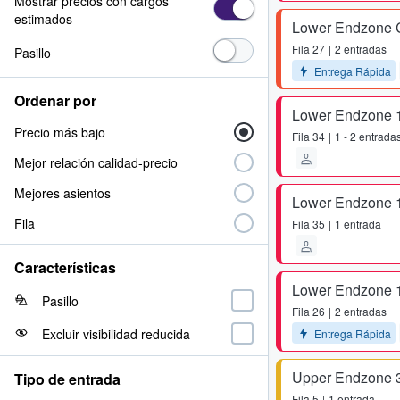
Mostrar precios con cargos
estimados
Lower Endzone 
Fila
27
2 entradas
Pasillo
Entrega Rápida
Ordenar por
Lower Endzone 
Precio más bajo
Fila
34
1 - 2 entrada
Mejor relación calidad-precio
Mejores asientos
Lower Endzone 
Fila
Fila
35
1 entrada
Características
Lower Endzone 
Pasillo
Fila
26
2 entradas
Excluir visibilidad reducida
Entrega Rápida
Upper Endzone 
Tipo de entrada
Fila
5
1 entrada