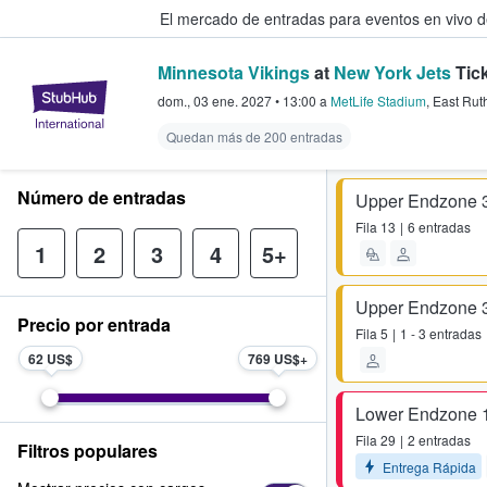
El mercado de entradas para eventos en vivo 
Minnesota Vikings
at
New York Jets
Tic
StubHub: compra y venta de entr
dom., 03 ene. 2027
•
13:00
a
MetLife Stadium
,
East Rut
Quedan más de 200 entradas
Número de entradas
Upper Endzone 
Fila
13
6 entradas
1
2
3
4
5+
Upper Endzone 
Precio por entrada
Fila
5
1 - 3 entradas
62 US$
769 US$
Lower Endzone 
Fila
29
2 entradas
Filtros populares
Entrega Rápida