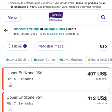
El mercado de entradas para eventos en vivo desde 2009.
Todos los pedidos están
 y venta de entradas entre fans
garantizados al 100%.
Los precios pueden variar respecto a su valor nominal.
StubHub: compra y
Menú
Minnesota Vikings
at
Chicago Bears
Tickets
dom., 20 sept. 2026
•
12:00
at
Soldier Field
,
Chicago
,
IL
Filtros
Mostrar mapa
USD
1
Lower Sideline
Lower Corner
Lower Endzone
Media Deck Sid
Upper Endzone 356
407 US$
Fila
15
2 entradas
cada uno
Upper Endzone 351
412 US$
Fila
17
2 entradas
cada uno