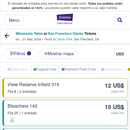
El mercado de entradas para eventos en vivo desde 2009.
Todos los pedidos están
 y venta de entradas entre fans
garantizados al 100%.
Los precios pueden variar respecto a su valor nominal.
StubHub: compra y
Menú
Minnesota Twins
at
San Francisco Giants
Tickets
lun., 21 sept. 2026
•
18:45
at
Oracle Park
,
San Francisco
,
CA
Filtros
Mostrar mapa
USD
1
Batters Box
Dugout Club
Premium Field Club
Dugout Box
View Reserve Infield 315
12 US$
Fila
8
2 entradas
cada uno
Bleachers 142
15 US$
Fila
20
1 entrada
cada uno