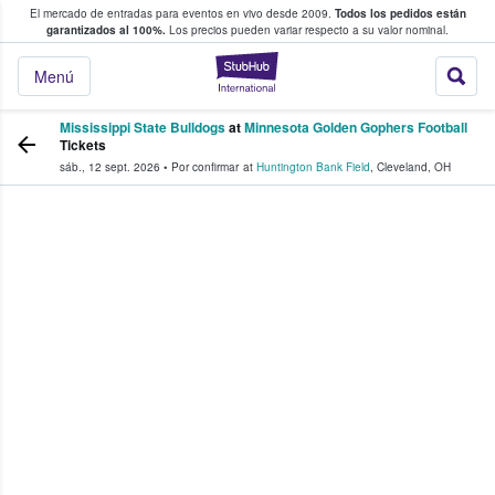
El mercado de entradas para eventos en vivo desde 2009.
Todos los pedidos están
 y venta de entradas entre fans
garantizados al 100%.
Los precios pueden variar respecto a su valor nominal.
StubHub: compra y
Menú
Mississippi State Bulldogs
at
Minnesota Golden Gophers Football
Tickets
sáb., 12 sept. 2026
•
Por confirmar
at
Huntington Bank Field
,
Cleveland
,
OH