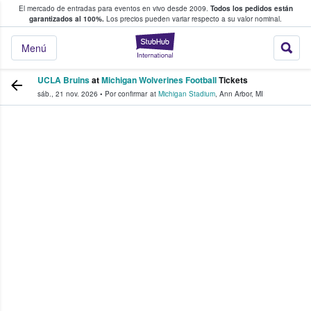
El mercado de entradas para eventos en vivo desde 2009.
Todos los pedidos están
 y venta de entradas entre fans
garantizados al 100%.
Los precios pueden variar respecto a su valor nominal.
StubHub: compra y
Menú
UCLA Bruins
at
Michigan Wolverines Football
Tickets
sáb., 21 nov. 2026
•
Por confirmar
at
Michigan Stadium
,
Ann Arbor
,
MI