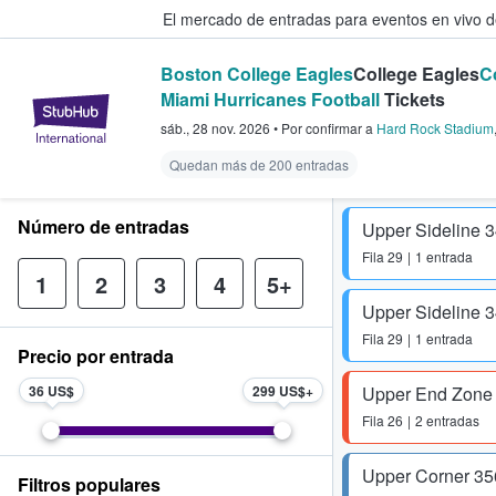
El mercado de entradas para eventos en vivo 
Boston College Eagles
College Eagles
C
Miami Hurricanes Football
Tickets
StubHub: compra y venta de entr
sáb., 28 nov. 2026
•
Por confirmar
a
Hard Rock Stadium
Quedan más de 200 entradas
Número de entradas
Upper Sideline 
Fila
29
1 entrada
1
2
3
4
5+
Upper Sideline 
Fila
29
1 entrada
Precio por entrada
36 US$
299 US$
Upper End Zone
Fila
26
2 entradas
Upper Corner 35
Filtros populares