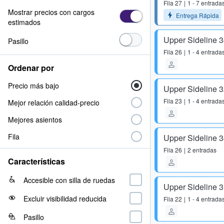
Fila
27
1 - 7 entrada
Mostrar precios con cargos
Entrega Rápida
estimados
Upper Sideline 
Pasillo
Fila
26
1 - 4 entrada
Ordenar por
Precio más bajo
Upper Sideline 
Fila
23
1 - 4 entrada
Mejor relación calidad-precio
Mejores asientos
Fila
Upper Sideline 
Fila
26
2 entradas
Características
Accesible con silla de ruedas
Upper Sideline 
Excluir visibilidad reducida
Fila
22
1 - 4 entrada
Pasillo