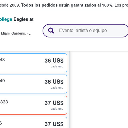
desde 2009.
Todos los pedidos están garantizados al 100%.
Los pre
ollege
Eagles at
adas entre fans
,
Miami Gardens
,
FL
343
36 US$
cada uno
349
36 US$
cada uno
 333
37 US$
cada uno
6
37 US$