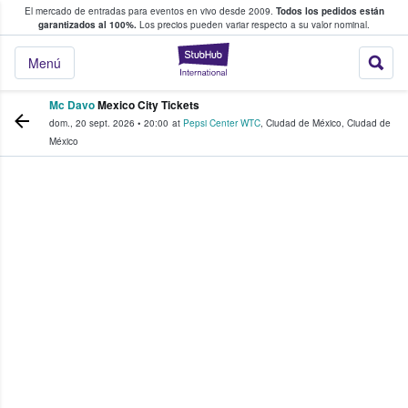
El mercado de entradas para eventos en vivo desde 2009.
Todos los pedidos están
 y venta de entradas entre fans
garantizados al 100%.
Los precios pueden variar respecto a su valor nominal.
StubHub: compra y
Menú
Mc Davo
Mexico City Tickets
dom., 20 sept. 2026
•
20:00
at
Pepsi Center WTC
,
Ciudad de México
,
Ciudad de
México