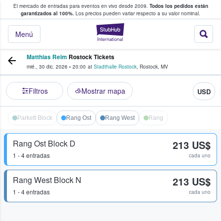
El mercado de entradas para eventos en vivo desde 2009.
Todos los pedidos están
 y venta de entradas entre fans
garantizados al 100%.
Los precios pueden variar respecto a su valor nominal.
StubHub: compra y
Menú
Matthias Reim
Rostock Tickets
mié., 30 dic. 2026
•
20:00
at
Stadthalle Rostock
,
Rostock
,
MV
Filtros
Mostrar mapa
USD
Parkett Block
Rang Ost
Rang West
Rang
Rang Ost Block D
213 US$
1 - 4 entradas
cada uno
Rang West Block N
213 US$
1 - 4 entradas
cada uno