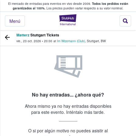
El mercado de entradas para eventos en vivo desde 2009.
Todos los pedidos están
 y venta de entradas entre fans
garantizados al 100%.
Los precios pueden variar respecto a su valor nominal.
StubHub: compra y
Menú
Matterz
Stuttgart Tickets
vie., 23 oct. 2026
•
20:00
at
Im Wizemann (Club)
,
Stuttgart
,
BW
No hay entradas... ¿ahora qué?
Ahora mismo ya no hay entradas disponibles
para este evento. Inténtalo más tarde.
O si por algún motivo no puedes asistir al