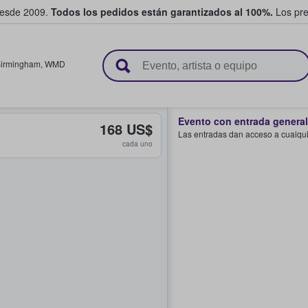
desde 2009.
Todos los pedidos están garantizados al 100%.
Los pre
adas entre fans
irmingham
,
WMD
Evento con entrada general
168 US$
Las entradas dan acceso a cualquie
cada uno