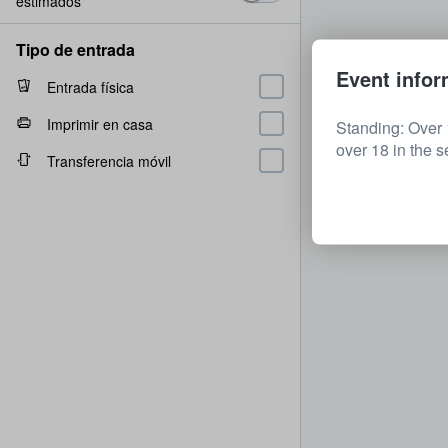
estimados
Tipo de entrada
Event infor
Entrada física
Imprimir en casa
Standing: Over 
over 18 in the s
Transferencia móvil