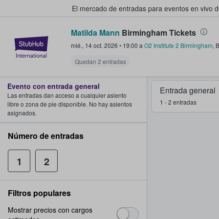
El mercado de entradas para eventos en vivo 
Matilda Mann
Birmingham Tickets
StubHub: compra y venta de entr
mié., 14 oct. 2026
•
19:00
a
O2 Institute 2 Birmingham
,
B
Quedan 2 entradas
Evento con entrada general
Entrada general
Las entradas dan acceso a cualquier asiento
1 - 2 entradas
libre o zona de pie disponible. No hay asientos
asignados.
Número de entradas
1
2
Filtros populares
Mostrar precios con cargos