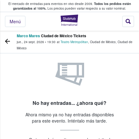
El mercado de entradas para eventos en vivo desde 2009.
Todos los pedidos están
 y venta de entradas entre fans
garantizados al 100%.
Los precios pueden variar respecto a su valor nominal.
StubHub: compra y
Menú
Marco Mares
Ciudad de México Tickets
jue., 24 sept. 2026
•
19:30
at
Teatro Metropólitan
,
Ciudad de México
,
Ciudad de
México
No hay entradas... ¿ahora qué?
Ahora mismo ya no hay entradas disponibles
para este evento. Inténtalo más tarde.