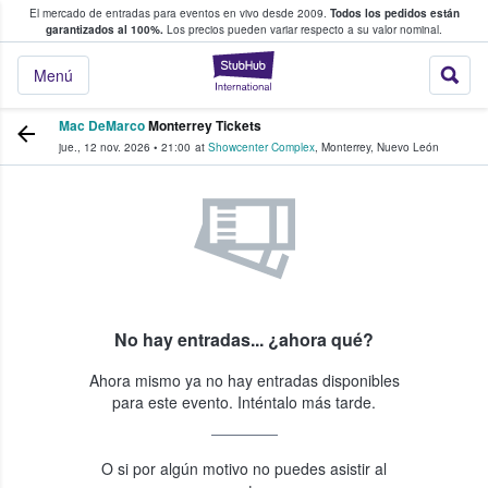
El mercado de entradas para eventos en vivo desde 2009.
Todos los pedidos están
 y venta de entradas entre fans
garantizados al 100%.
Los precios pueden variar respecto a su valor nominal.
StubHub: compra y
Menú
Mac DeMarco
Monterrey Tickets
jue., 12 nov. 2026
•
21:00
at
Showcenter Complex
,
Monterrey
,
Nuevo León
No hay entradas... ¿ahora qué?
Ahora mismo ya no hay entradas disponibles
para este evento. Inténtalo más tarde.
O si por algún motivo no puedes asistir al