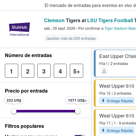
El mercado de entradas para eventos en vivo 
Clemson
Tigers at
LSU Tigers Football
T
StubHub: compra y venta de entr
sáb., 05 sept. 2026
•
Por confirmar
a
Tiger Stadium Bat
Quedan más de 200 entradas
Número de entradas
East Upper Chai
Fila
I
2 entradas
1
2
3
4
5+
West Upper 610
Precio por entrada
Fila
15
2 entradas
223 US$
1071 US$
Entrega Rápida
West Upper 610
Fila
17
1 - 9 entrada
Filtros populares
Entrega Rápida