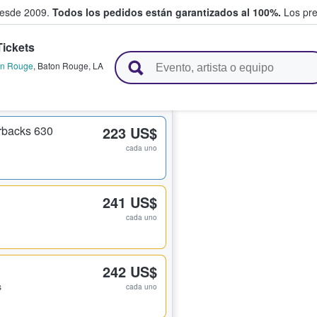
desde 2009.
Todos los pedidos están garantizados al 100%.
Los pre
ickets
adas entre fans
on Rouge
,
Baton Rouge
,
LA
rbacks 630
223 US$
cada uno
241 US$
cada uno
242 US$
s
cada uno