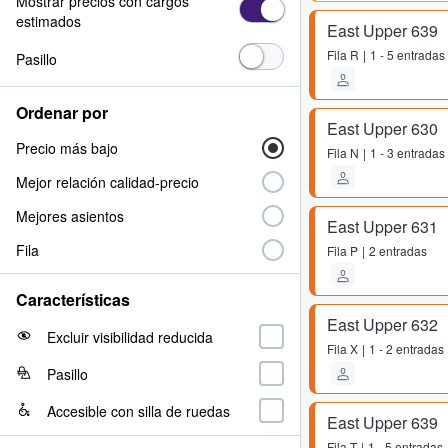
Mostrar precios con cargos
estimados
East Upper 639
Fila
R
1 - 5 entradas
Pasillo
Ordenar por
East Upper 630
Precio más bajo
Fila
N
1 - 3 entradas
Mejor relación calidad-precio
Mejores asientos
East Upper 631
Fila
Fila
P
2 entradas
Características
East Upper 632
Excluir visibilidad reducida
Fila
X
1 - 2 entradas
Pasillo
Accesible con silla de ruedas
East Upper 639
Fila
T
1 - 5 entradas