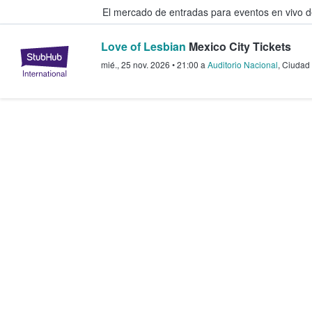
El mercado de entradas para eventos en vivo 
Love of Lesbian
Mexico City Tickets
StubHub: compra y venta de entr
mié., 25 nov. 2026
•
21:00
a
Auditorio Nacional
,
Ciudad