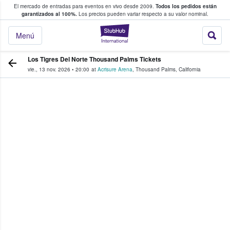
El mercado de entradas para eventos en vivo desde 2009.
Todos los pedidos están
 y venta de entradas entre fans
garantizados al 100%.
Los precios pueden variar respecto a su valor nominal.
StubHub: compra y
Menú
Los Tigres Del Norte Thousand Palms Tickets
vie., 13 nov. 2026
•
20:00
at
Acrisure Arena
,
Thousand Palms
,
California