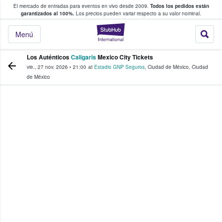
El mercado de entradas para eventos en vivo desde 2009.
Todos los pedidos están
 y venta de entradas entre fans
garantizados al 100%.
Los precios pueden variar respecto a su valor nominal.
StubHub: compra y
Menú
Los Auténticos
Caligaris
Mexico City Tickets
vie., 27 nov. 2026
•
21:00
at
Estadio GNP Seguros
,
Ciudad de México
,
Ciudad
de México