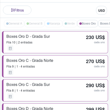
Filtros
USD
General A
General B
Naranja
Verde
Boxes Oro
Boxes 
Boxes Oro D - Grada Sur
230 US$
Fila
10
2 entradas
cada uno
Boxes Oro C - Grada Norte
270 US$
Fila
9
1 - 4 entradas
cada uno
Boxes Oro C - Grada Sur
290 US$
Fila
8
1 - 4 entradas
cada uno
Boxes Oro D - Grada Norte
299 US$