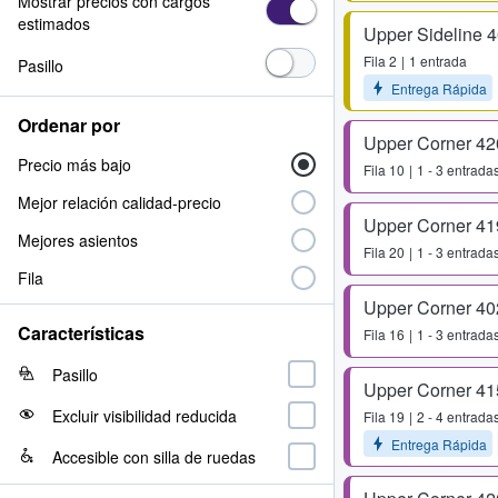
Mostrar precios con cargos
estimados
Upper Sideline 
Fila
2
1 entrada
Pasillo
Entrega Rápida
Ordenar por
Upper Corner 42
Precio más bajo
Fila
10
1 - 3 entrada
Mejor relación calidad-precio
Upper Corner 41
Mejores asientos
Fila
20
1 - 3 entrada
Fila
Upper Corner 40
Características
Fila
16
1 - 3 entrada
Pasillo
Upper Corner 41
Excluir visibilidad reducida
Fila
19
2 - 4 entrada
Entrega Rápida
Accesible con silla de ruedas