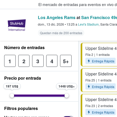
El mercado de entradas para eventos en vivo 
Los Angeles Rams
at
San Francisco 49
StubHub: compra y venta de entr
dom., 13 dic. 2026
•
13:25
a
Levi's Stadium
,
Santa Clar
Quedan más de 200 entradas
Número de entradas
Upper Sideline 
Fila
2
1 entrada
1
2
3
4
5+
Entrega Rápida
Upper Sideline 
Precio por entrada
Fila
25
1 entrada
197 US$
1448 US$
Entrega Rápida
Upper Sideline 
Fila
23
2 entradas
Filtros populares
Entrega Rápida