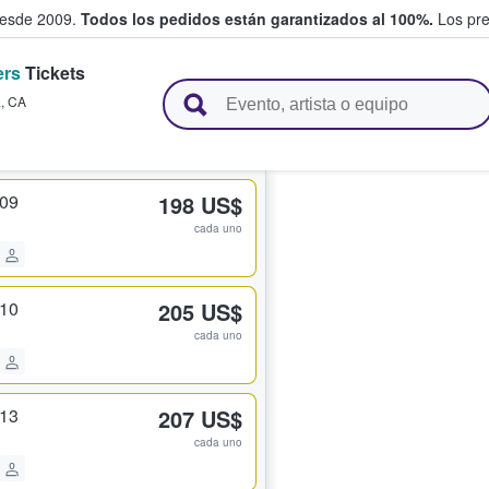
desde 2009.
Todos los pedidos están garantizados al 100%.
Los pre
ers
Tickets
adas entre fans
a
,
CA
409
198 US$
cada uno
410
205 US$
cada uno
413
207 US$
cada uno