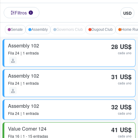
Filtros
USD
1
Senate
Assembly
Governors Club
Dugout Club
Home Run
Assembly 102
28 US$
Fila
24
1 entrada
cada uno
Assembly 102
31 US$
Fila
24
1 entrada
cada uno
Assembly 102
32 US$
Fila
24
1 entrada
cada uno
Value Corner 124
41 US$
Fila
16
1 - 15 entradas
cada uno