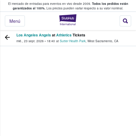
El mercado de entradas para eventos en vivo desde 2009.
Todos los pedidos están
 y venta de entradas entre fans
garantizados al 100%.
Los precios pueden variar respecto a su valor nominal.
StubHub: compra y
Menú
Los Angeles Angels
at
Athletics
Tickets
mié., 23 sept. 2026
•
18:40
at
Sutter Health Park
,
West Sacramento
,
CA