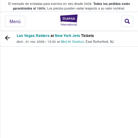
El mercado de entradas para eventos en vivo desde 2009.
Todos los pedidos están
 y venta de entradas entre fans
garantizados al 100%.
Los precios pueden variar respecto a su valor nominal.
StubHub: compra y
Menú
Las Vegas Raiders
at
New York Jets
Tickets
dom., 01 nov. 2026
•
13:00
at
MetLife Stadium
,
East Rutherford
,
NJ