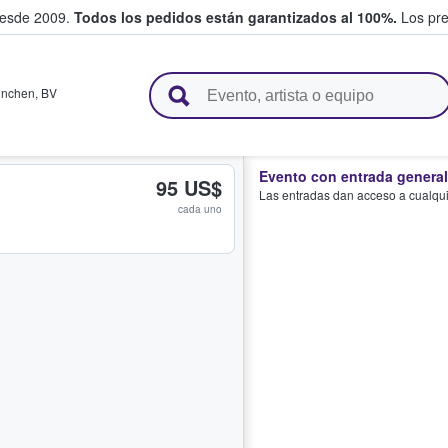
desde 2009.
Todos los pedidos están garantizados al 100%.
Los pre
adas entre fans
nchen
,
BV
Evento con entrada general
95 US$
Las entradas dan acceso a cualquie
cada uno