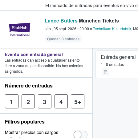
El mercado de entradas para eventos en vivo 
Lance Butters
München Tickets
StubHub: compra y venta de entr
sáb., 05 sept. 2026
•
20:00
a
Technikum Kulturfabrik
,
Mü
Quedan 8 entradas
Evento con entrada general
Entrada general
Las entradas dan acceso a cualquier asiento
1 - 8 entradas
libre o zona de pie disponible. No hay asientos
asignados.
Número de entradas
1
2
3
4
5+
Filtros populares
Mostrar precios con cargos