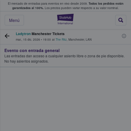
El mercado de entradas para eventos en vivo desde 2009.
Todos los pedidos están
 y venta de entradas entre fans
garantizados al 100%.
Los precios pueden variar respecto a su valor nominal.
StubHub: compra y
Menú
Ladytron
Manchester Tickets
mar., 15 dic. 2026
•
19:00
at
The Ritz
,
Manchester
,
LAN
Evento con entrada general
Las entradas dan acceso a cualquier asiento libre o zona de pie disponible.
No hay asientos asignados.