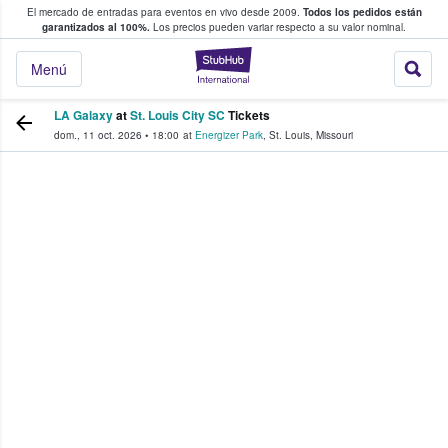
El mercado de entradas para eventos en vivo desde 2009.
Todos los pedidos están
 y venta de entradas entre fans
garantizados al 100%.
Los precios pueden variar respecto a su valor nominal.
StubHub: compra y
Menú
LA Galaxy
at
St. Louis City SC
Tickets
dom., 11 oct. 2026
•
18:00
at
Energizer Park
,
St. Louis
,
Missouri