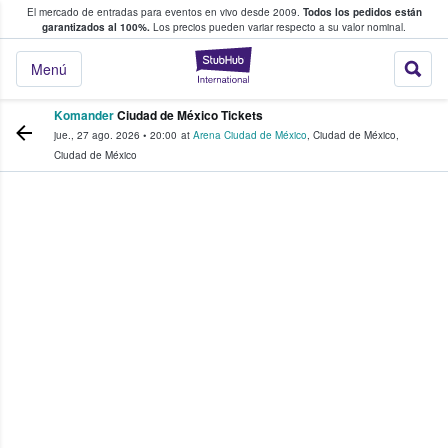
El mercado de entradas para eventos en vivo desde 2009.
Todos los pedidos están
 y venta de entradas entre fans
garantizados al 100%.
Los precios pueden variar respecto a su valor nominal.
StubHub: compra y
Menú
Komander
Ciudad de México Tickets
jue., 27 ago. 2026
•
20:00
at
Arena Ciudad de México
,
Ciudad de México
,
Ciudad de México