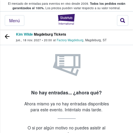
El mercado de entradas para eventos en vivo desde 2009.
Todos los pedidos están
 y venta de entradas entre fans
garantizados al 100%.
Los precios pueden variar respecto a su valor nominal.
StubHub: compra y
Menú
Kim Wilde
Magdeburg Tickets
jue., 18 nov. 2027
•
20:00
at
Factory Magdeburg
,
Magdeburg
,
ST
No hay entradas... ¿ahora qué?
Ahora mismo ya no hay entradas disponibles
para este evento. Inténtalo más tarde.
O si por algún motivo no puedes asistir al