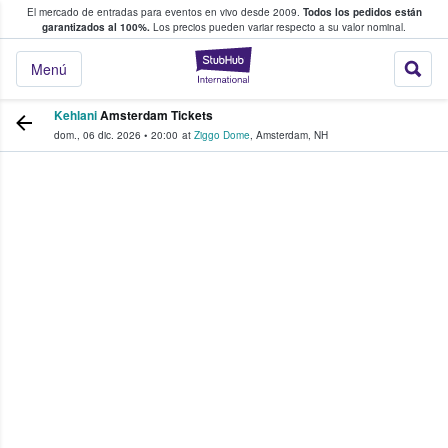
El mercado de entradas para eventos en vivo desde 2009.
Todos los pedidos están
 y venta de entradas entre fans
garantizados al 100%.
Los precios pueden variar respecto a su valor nominal.
StubHub: compra y
Menú
Kehlani
Amsterdam Tickets
dom., 06 dic. 2026
•
20:00
at
Ziggo Dome
,
Amsterdam
,
NH