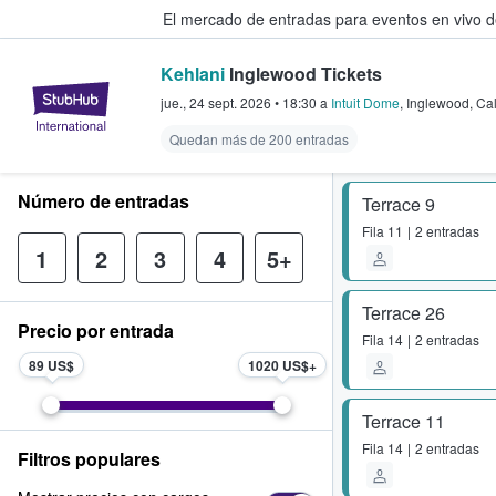
El mercado de entradas para eventos en vivo 
Kehlani
Inglewood Tickets
StubHub: compra y venta de entr
jue., 24 sept. 2026
•
18:30
a
Intuit Dome
,
Inglewood
,
Cal
Quedan más de 200 entradas
Número de entradas
Terrace 9
Fila
11
2 entradas
1
2
3
4
5+
Terrace 26
Precio por entrada
Fila
14
2 entradas
89 US$
1020 US$
Terrace 11
Fila
14
2 entradas
Filtros populares