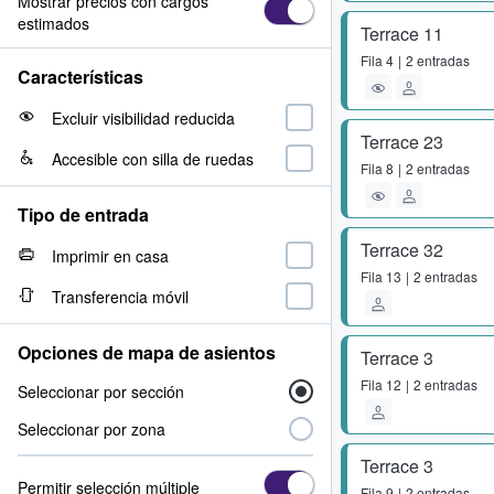
Mostrar precios con cargos
estimados
Terrace 11
Fila
4
2 entradas
Características
Excluir visibilidad reducida
Terrace 23
Accesible con silla de ruedas
Fila
8
2 entradas
Tipo de entrada
Terrace 32
Imprimir en casa
Fila
13
2 entradas
Transferencia móvil
Opciones de mapa de asientos
Terrace 3
Fila
12
2 entradas
Seleccionar por sección
Seleccionar por zona
Terrace 3
Permitir selección múltiple
Fila
9
2 entradas