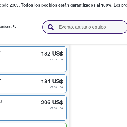
desde 2009.
Todos los pedidos están garantizados al 100%.
Los pre
adas entre fans
ardens
,
FL
1
182 US$
cada uno
1
184 US$
cada uno
3
206 US$
cada uno