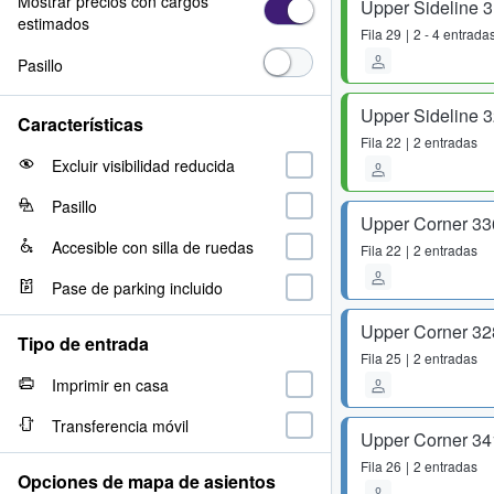
Mostrar precios con cargos
Upper Sideline 
estimados
Fila
29
2 - 4 entrada
Pasillo
Upper Sideline 
Características
Fila
22
2 entradas
Excluir visibilidad reducida
Pasillo
Upper Corner 33
Accesible con silla de ruedas
Fila
22
2 entradas
Pase de parking incluido
Upper Corner 32
Tipo de entrada
Fila
25
2 entradas
Imprimir en casa
Transferencia móvil
Upper Corner 34
Fila
26
2 entradas
Opciones de mapa de asientos