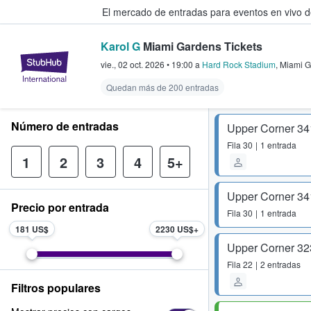
El mercado de entradas para eventos en vivo 
Karol G
Miami Gardens Tickets
StubHub: compra y venta de entr
vie., 02 oct. 2026
•
19:00
a
Hard Rock Stadium
,
Miami G
Quedan más de 200 entradas
Número de entradas
Upper Corner 34
Fila
30
1 entrada
1
2
3
4
5+
Upper Corner 34
Precio por entrada
Fila
30
1 entrada
181 US$
2230 US$
Upper Corner 32
Fila
22
2 entradas
Filtros populares