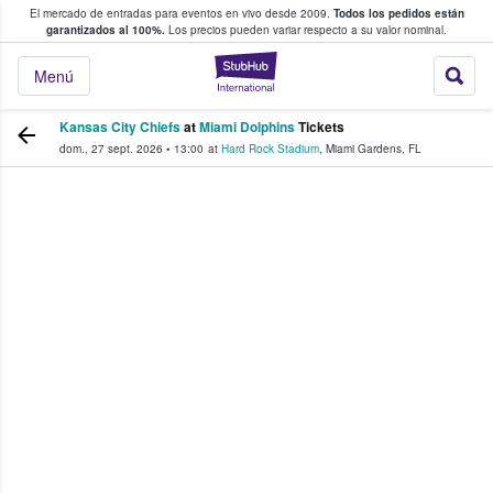
El mercado de entradas para eventos en vivo desde 2009.
Todos los pedidos están
 y venta de entradas entre fans
garantizados al 100%.
Los precios pueden variar respecto a su valor nominal.
StubHub: compra y
Menú
Kansas City Chiefs
at
Miami Dolphins
Tickets
dom., 27 sept. 2026
•
13:00
at
Hard Rock Stadium
,
Miami Gardens
,
FL