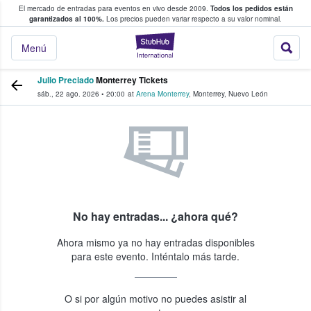
El mercado de entradas para eventos en vivo desde 2009.
Todos los pedidos están
 y venta de entradas entre fans
garantizados al 100%.
Los precios pueden variar respecto a su valor nominal.
StubHub: compra y
Menú
Julio Preciado
Monterrey Tickets
sáb., 22 ago. 2026
•
20:00
at
Arena Monterrey
,
Monterrey
,
Nuevo León
No hay entradas... ¿ahora qué?
Ahora mismo ya no hay entradas disponibles
para este evento. Inténtalo más tarde.
O si por algún motivo no puedes asistir al