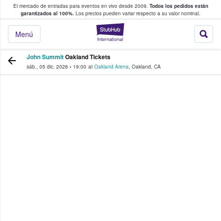
El mercado de entradas para eventos en vivo desde 2009.
Todos los pedidos están
 y venta de entradas entre fans
garantizados al 100%.
Los precios pueden variar respecto a su valor nominal.
StubHub: compra y
Menú
John Summit
Oakland Tickets
sáb., 05 dic. 2026
•
19:00
at
Oakland Arena
,
Oakland
,
CA