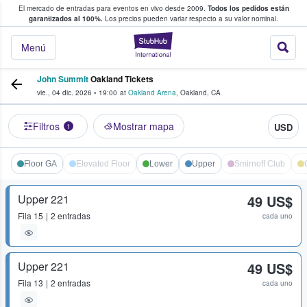
El mercado de entradas para eventos en vivo desde 2009.
Todos los pedidos están
 y venta de entradas entre fans
garantizados al 100%.
Los precios pueden variar respecto a su valor nominal.
StubHub: compra y
Menú
John Summit
Oakland Tickets
vie., 04 dic. 2026
•
19:00
at
Oakland Arena
,
Oakland
,
CA
Filtros
Mostrar mapa
USD
1
Floor GA
Elevated Floor
Lower
Upper
Smirnoff Club
Upper 221
49 US$
Fila
15
2 entradas
cada uno
Upper 221
49 US$
Fila
13
2 entradas
cada uno