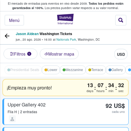
El mercado de entradas para eventos en vivo desde 2009.
Todos los pedidos están
 y venta de entradas entre fans
garantizados al 100%.
Los precios pueden variar respecto a su valor nominal.
StubHub: compra y
Menú
Jason Aldean
Washington Tickets
jue., 20 ago. 2026
•
16:00
at
Nationals Park
,
Washington
,
DC
Filtros
Mostrar mapa
USD
1
Presidential Seats
Lower
Mezzanine
Terrace
Gallery
13
07
34
32
:
:
:
¡Empieza muy pronto!
days
hours
min
sec
Upper Gallery 402
92 US$
Fila
H
2 entradas
cada uno