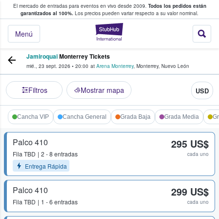
El mercado de entradas para eventos en vivo desde 2009.
Todos los pedidos están
 y venta de entradas entre fans
garantizados al 100%.
Los precios pueden variar respecto a su valor nominal.
StubHub: compra y
Menú
Jamiroquai
Monterrey Tickets
mié., 23 sept. 2026
•
20:00
at
Arena Monterrey
,
Monterrey
,
Nuevo León
Filtros
Mostrar mapa
USD
Cancha VIP
Cancha General
Grada Baja
Grada Media
Gr
Palco 410
295 US$
Fila
TBD
2 - 8 entradas
cada uno
Entrega Rápida
Palco 410
299 US$
Fila
TBD
1 - 6 entradas
cada uno