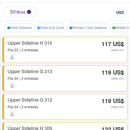
Filtros
USD
1
Field Sideline
Field End Zone
Premier Club Sideline
Middle C
Upper Sideline H 315
117 US$
Fila
23
2 entradas
cada uno
Upper Sideline G 313
119 US$
Fila
34
2 entradas
cada uno
Upper Sideline G 312
119 US$
Fila
34
2 entradas
cada uno
Upper Sideline H 305
122 US$