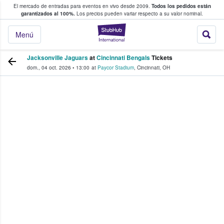
El mercado de entradas para eventos en vivo desde 2009.
Todos los pedidos están
 y venta de entradas entre fans
garantizados al 100%.
Los precios pueden variar respecto a su valor nominal.
StubHub: compra y
Menú
Jacksonville Jaguars
at
Cincinnati Bengals
Tickets
dom., 04 oct. 2026
•
13:00
at
Paycor Stadium
,
Cincinnati
,
OH