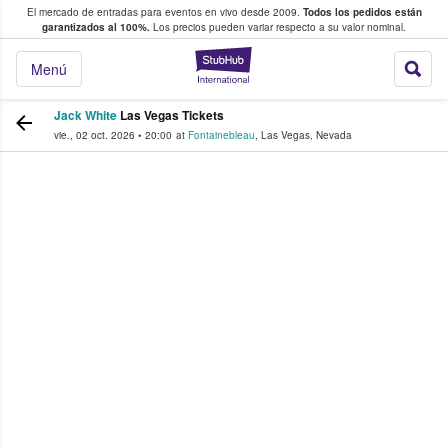
El mercado de entradas para eventos en vivo desde 2009.
Todos los pedidos están
 y venta de entradas entre fans
garantizados al 100%.
Los precios pueden variar respecto a su valor nominal.
StubHub: compra y
Menú
Jack White
Las Vegas Tickets
vie., 02 oct. 2026
•
20:00
at
Fontainebleau
,
Las Vegas
,
Nevada