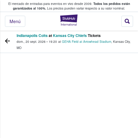
El mercado de entradas para eventos en vivo desde 2009.
Todos los pedidos están
 y venta de entradas entre fans
garantizados al 100%.
Los precios pueden variar respecto a su valor nominal.
StubHub: compra y
Menú
Indianapolis Colts
at
Kansas City Chiefs
Tickets
dom., 20 sept. 2026
•
19:20
at
GEHA Field at Arrowhead Stadium
,
Kansas City
,
MO