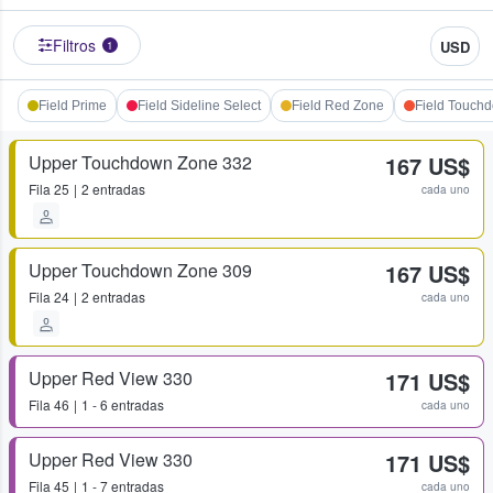
Filtros
USD
1
Field Prime
Field Sideline Select
Field Red Zone
Field Touch
Upper Touchdown Zone 332
167 US$
Fila
25
2 entradas
cada uno
Upper Touchdown Zone 309
167 US$
Fila
24
2 entradas
cada uno
Upper Red View 330
171 US$
Fila
46
1 - 6 entradas
cada uno
Upper Red View 330
171 US$
Fila
45
1 - 7 entradas
cada uno