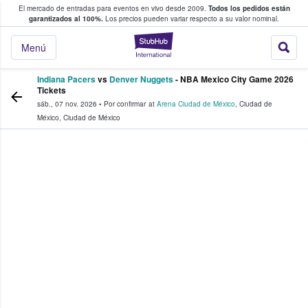
El mercado de entradas para eventos en vivo desde 2009.
Todos los pedidos están
 y venta de entradas entre fans
garantizados al 100%.
Los precios pueden variar respecto a su valor nominal.
StubHub: compra y
Menú
Indiana Pacers
vs
Denver Nuggets
- NBA Mexico City Game 2026
Tickets
sáb., 07 nov. 2026
•
Por confirmar
at
Arena Ciudad de México
,
Ciudad de
México
,
Ciudad de México