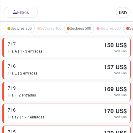
Filtros
USD
Sectores 300
Sectores 400
Sectores 500
Sectores 600
Se
717
150 US$
Fila
A
1 - 3 entradas
cada uno
716
157 US$
Fila
E
2 entradas
cada uno
719
169 US$
Fila
I
2 entradas
cada uno
716
170 US$
Fila
12
1 - 7 entradas
cada uno
715
170 US$