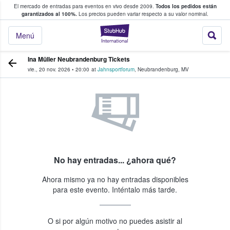
El mercado de entradas para eventos en vivo desde 2009.
Todos los pedidos están
 y venta de entradas entre fans
garantizados al 100%.
Los precios pueden variar respecto a su valor nominal.
StubHub: compra y
Menú
Ina Müller Neubrandenburg Tickets
vie., 20 nov. 2026
•
20:00
at
Jahnsportforum
,
Neubrandenburg
,
MV
No hay entradas... ¿ahora qué?
Ahora mismo ya no hay entradas disponibles
para este evento. Inténtalo más tarde.
O si por algún motivo no puedes asistir al