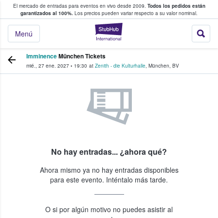
El mercado de entradas para eventos en vivo desde 2009.
Todos los pedidos están
 y venta de entradas entre fans
garantizados al 100%.
Los precios pueden variar respecto a su valor nominal.
StubHub: compra y
Menú
Imminence
München Tickets
mié., 27 ene. 2027
•
19:30
at
Zenith - die Kulturhalle
,
München
,
BV
No hay entradas... ¿ahora qué?
Ahora mismo ya no hay entradas disponibles
para este evento. Inténtalo más tarde.
O si por algún motivo no puedes asistir al