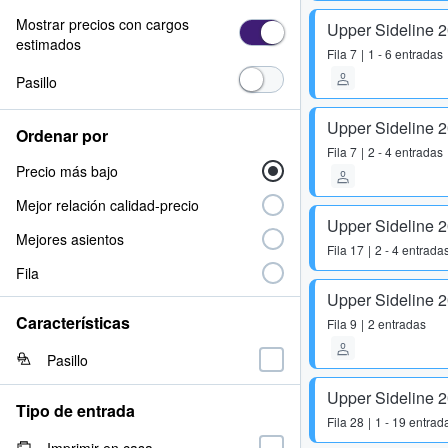
Mostrar precios con cargos
Upper Sideline 
estimados
Fila
7
1 - 6 entradas
Pasillo
Upper Sideline 
Ordenar por
Fila
7
2 - 4 entradas
Precio más bajo
Mejor relación calidad-precio
Upper Sideline 
Mejores asientos
Fila
17
2 - 4 entrada
Fila
Upper Sideline 
Características
Fila
9
2 entradas
Pasillo
Upper Sideline 
Tipo de entrada
Fila
28
1 - 19 entrad
Imprimir en casa