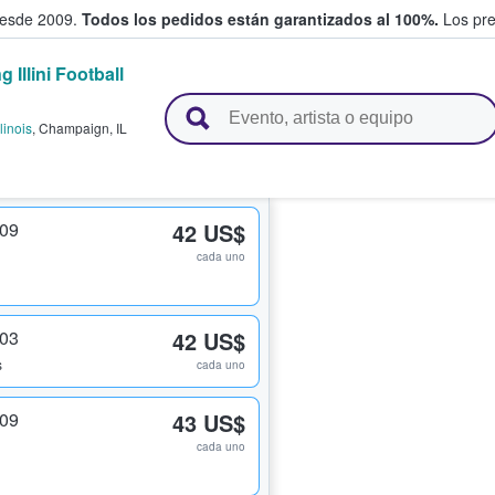
desde 2009.
Todos los pedidos están garantizados al 100%.
Los pre
ng Illini Football
adas entre fans
linois
,
Champaign
,
IL
209
42 US$
cada uno
203
42 US$
s
cada uno
209
43 US$
cada uno