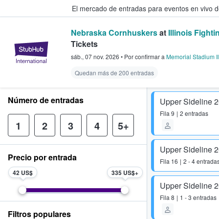
El mercado de entradas para eventos en vivo 
Nebraska Cornhuskers
at
Illinois Fighti
Tickets
StubHub: compra y venta de entr
sáb., 07 nov. 2026
•
Por confirmar
a
Memorial Stadium Il
Quedan más de 200 entradas
Número de entradas
Upper Sideline 
Fila
9
2 entradas
1
2
3
4
5+
Upper Sideline 
Precio por entrada
Fila
16
2 - 4 entrada
42 US$
335 US$
Upper Sideline 
Fila
8
1 - 3 entradas
Filtros populares