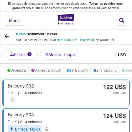
El mercado de entradas para eventos en vivo desde 2009.
Todos los pedidos están
 y venta de entradas entre fans
garantizados al 100%.
Los precios pueden variar respecto a su valor nominal.
StubHub: compra y
Menú
Il Volo
Hollywood Tickets
mar., 10 nov. 2026
•
20:00
at
Hard Rock Live - Hollywood
,
Hollywood
,
FL
Filtros
Mostrar mapa
USD
1
Orchestra
Orchestra Couch
1st Balcony
2nd Balcony
Suit
Balcony 302
122 US$
Fila
E
1 - 6 entradas
cada uno
Balcony 303
124 US$
Fila
K
2 - 4 entradas
cada uno
Entrega Rápida