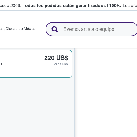
desde 2009.
Todos los pedidos están garantizados al 100%.
Los pre
adas entre fans
co
,
Ciudad de México
220 US$
da
cada uno