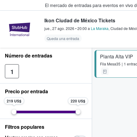
El mercado de entradas para eventos en vivo 
Ikon Ciudad de México Tickets
StubHub: compra y venta de entr
jue., 27 ago. 2026
•
20:00
a
La Maraka
,
Ciudad de Méxi
Queda una entrada
Número de entradas
Planta Alta VIP
Fila
Mesa35
1 entra
1
Precio por entrada
219 US$
220 US$
Filtros populares