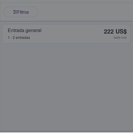
Filtros
Entrada general
222 US$
1 - 2 entradas
cada uno