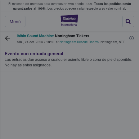
El mercado de entradas para eventos en vivo desde 2009.
Todos los pedidos están
 y venta de entradas entre fans
garantizados al 100%.
Los precios pueden variar respecto a su valor nominal.
StubHub: compra y
Menú
Ibibio Sound Machine
Nottingham Tickets
sáb., 24 oct. 2026
•
18:30
at
Nottingham Rescue Rooms
,
Nottingham
,
NTT
Evento con entrada general
Las entradas dan acceso a cualquier asiento libre o zona de pie disponible.
No hay asientos asignados.