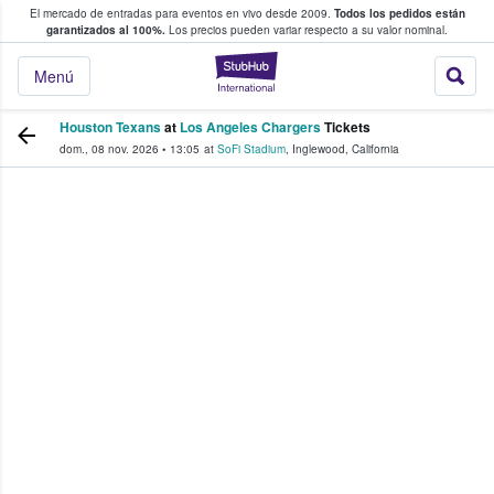
El mercado de entradas para eventos en vivo desde 2009.
Todos los pedidos están
 y venta de entradas entre fans
garantizados al 100%.
Los precios pueden variar respecto a su valor nominal.
StubHub: compra y
Menú
Houston Texans
at
Los Angeles Chargers
Tickets
dom., 08 nov. 2026
•
13:05
at
SoFi Stadium
,
Inglewood
,
California