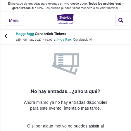
El mercado de entradas para eventos en vivo desde 2009.
Todos los pedidos están
 y venta de entradas entre fans
garantizados al 100%.
Los precios pueden variar respecto a su valor nominal.
StubHub: compra y
Menú
Haggefugg
Osnabrück Tickets
sáb., 08 may. 2027
•
19:00
at
Hyde Park
,
Osnabrück
,
NI
No hay entradas... ¿ahora qué?
Ahora mismo ya no hay entradas disponibles
para este evento. Inténtalo más tarde.
O si por algún motivo no puedes asistir al