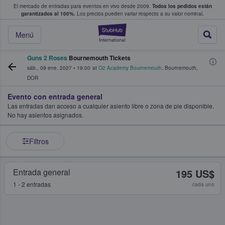
El mercado de entradas para eventos en vivo desde 2009.
Todos los pedidos están
 y venta de entradas entre fans
garantizados al 100%.
Los precios pueden variar respecto a su valor nominal.
StubHub: compra y
Menú
Guns 2 Roses
Bournemouth Tickets
sáb., 09 ene. 2027
•
19:00
at
O2 Academy Bournemouth
,
Bournemouth
,
DOR
Evento con entrada general
Las entradas dan acceso a cualquier asiento libre o zona de pie disponible.
No hay asientos asignados.
Filtros
Entrada general
195 US$
1 - 2 entradas
cada uno